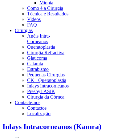
Miopia
Como é a Cirurgia
Técnica e Resultados
Videos
FAQ
Cirurgias
Anéis Intra-
Corneanos
Queratoplastia
Cirurgia Refractiva
Glaucoma
Catarata
Estrabismo
Pequenas Cirurgias
CK - Queratoplastia
Inlays Intracorneanos
PresbyLASIK
Cirurgia da Córnea
Contacte-nos
Contactos
Localização
Inlays Intracorneanos (Kamra)