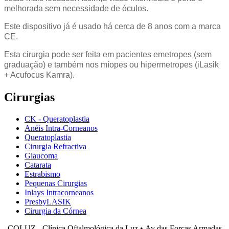
melhorada sem necessidade de óculos.
Este dispositivo já é usado há cerca de 8 anos com a marca
CE.
Esta cirurgia pode ser feita em pacientes emetropes (sem
graduação) e também nos míopes ou hipermetropes (iLasik
+ Acufocus Kamra).
Cirurgias
CK - Queratoplastia
Anéis Intra-Corneanos
Queratoplastia
Cirurgia Refractiva
Glaucoma
Catarata
Estrabismo
Pequenas Cirurgias
Inlays Intracorneanos
PresbyLASIK
Cirurgia da Córnea
COLUZ - Clínica Oftalmológica da Luz • Av das Forças Armadas