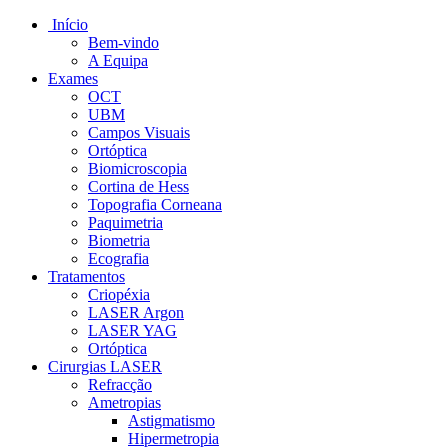
Início
Bem-vindo
A Equipa
Exames
OCT
UBM
Campos Visuais
Ortóptica
Biomicroscopia
Cortina de Hess
Topografia Corneana
Paquimetria
Biometria
Ecografia
Tratamentos
Criopéxia
LASER Argon
LASER YAG
Ortóptica
Cirurgias LASER
Refracção
Ametropias
Astigmatismo
Hipermetropia