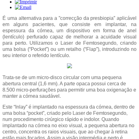
É uma alternativa para a ”correcção da presbiopia” aplicável
em alguns pacientes, que consiste em implantar, na
espessura da córnea, um dispositivo em forma de anel
(lentículo) perfurado capaz de melhorar a acuidade visual
para perto. Utilizamos o Laser de Femtosegundo, criando
uma bolsa (“Pocket”) ou um retalho (“Flap”), introduzindo no
seu interior o referido lentículo.
Trata-se de um micro-disco circular com uma pequena
abertura central (1,6 mm). A parte opaca possui cerca de
8.500 micro-perfurações para permitir uma boa oxigenação e
manter a córnea saudável.
Este “Inlay” é implantado na espessura da córnea, dentro de
uma bolsa “pocket”, criado pelo Laser de Femtosegundo,
num procedimento cirúrgico rápido e indolor. Quando
implantado na córnea no eixo visual, a pequena abertura no
centro, concentra os raios visuais, que ao chegar à retina
estão mais focados. Assim,a visão intermédia e perto é