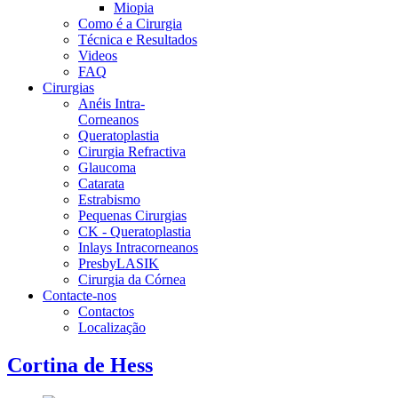
Miopia
Como é a Cirurgia
Técnica e Resultados
Videos
FAQ
Cirurgias
Anéis Intra-
Corneanos
Queratoplastia
Cirurgia Refractiva
Glaucoma
Catarata
Estrabismo
Pequenas Cirurgias
CK - Queratoplastia
Inlays Intracorneanos
PresbyLASIK
Cirurgia da Córnea
Contacte-nos
Contactos
Localização
Cortina de Hess