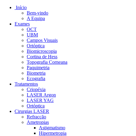
Início
Bem-vindo
A Equipa
Exames
OCT
UBM
Campos Visuais
Ortóptica
Biomicroscopia
Cortina de Hess
Topografia Corneana
Paquimetria
Biometria
Ecografia
Tratamentos
Criopéxia
LASER Argon
LASER YAG
Ortóptica
Cirurgias LASER
Refracção
Ametropias
Astigmatismo
Hipermetropia