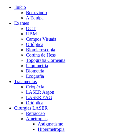
Início
Bem-vindo
A Equipa
Exames
OCT
UBM
Campos Visuais
Ortóptica
Biomicroscopia
Cortina de Hess
Topografia Corneana
Paquimetria
Biometria
Ecografia
Tratamentos
Criopéxia
LASER Argon
LASER YAG
Ortóptica
Cirurgias LASER
Refracção
Ametropias
Astigmatismo
Hipermetropia