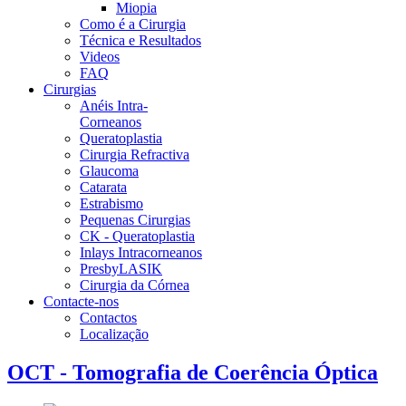
Miopia
Como é a Cirurgia
Técnica e Resultados
Videos
FAQ
Cirurgias
Anéis Intra-
Corneanos
Queratoplastia
Cirurgia Refractiva
Glaucoma
Catarata
Estrabismo
Pequenas Cirurgias
CK - Queratoplastia
Inlays Intracorneanos
PresbyLASIK
Cirurgia da Córnea
Contacte-nos
Contactos
Localização
OCT - Tomografia de Coerência Óptica