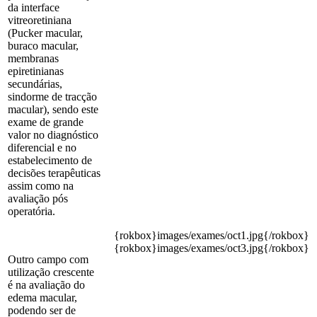
da interface
vitreoretiniana
(Pucker macular,
buraco macular,
membranas
epiretinianas
secundárias,
sindorme de tracção
macular), sendo este
exame de grande
valor no diagnóstico
diferencial e no
estabelecimento de
decisões terapêuticas
assim como na
avaliação pós
operatória.
{rokbox}images/exames/oct1.jpg{/rokbox}
{rokbox}images/exames/oct3.jpg{/rokbox}
Outro campo com
utilização crescente
é na avaliação do
edema macular,
podendo ser de