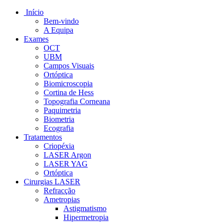
Início
Bem-vindo
A Equipa
Exames
OCT
UBM
Campos Visuais
Ortóptica
Biomicroscopia
Cortina de Hess
Topografia Corneana
Paquimetria
Biometria
Ecografia
Tratamentos
Criopéxia
LASER Argon
LASER YAG
Ortóptica
Cirurgias LASER
Refracção
Ametropias
Astigmatismo
Hipermetropia