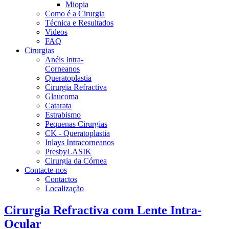
Miopia
Como é a Cirurgia
Técnica e Resultados
Videos
FAQ
Cirurgias
Anéis Intra-
Corneanos
Queratoplastia
Cirurgia Refractiva
Glaucoma
Catarata
Estrabismo
Pequenas Cirurgias
CK - Queratoplastia
Inlays Intracorneanos
PresbyLASIK
Cirurgia da Córnea
Contacte-nos
Contactos
Localização
Cirurgia Refractiva com Lente Intra-
Ocular