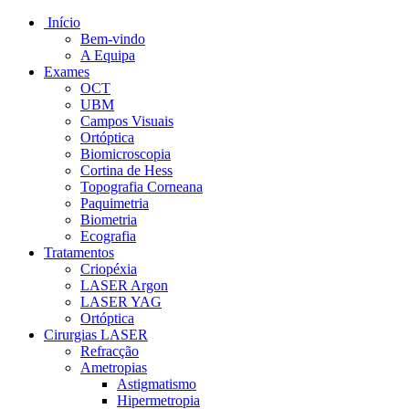
Início
Bem-vindo
A Equipa
Exames
OCT
UBM
Campos Visuais
Ortóptica
Biomicroscopia
Cortina de Hess
Topografia Corneana
Paquimetria
Biometria
Ecografia
Tratamentos
Criopéxia
LASER Argon
LASER YAG
Ortóptica
Cirurgias LASER
Refracção
Ametropias
Astigmatismo
Hipermetropia