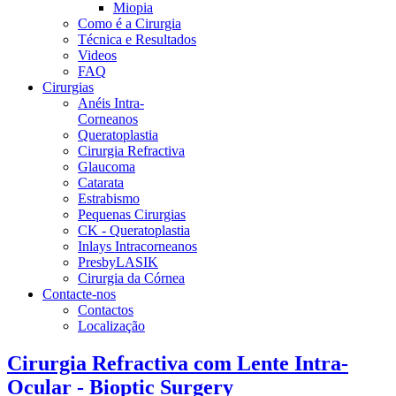
Miopia
Como é a Cirurgia
Técnica e Resultados
Videos
FAQ
Cirurgias
Anéis Intra-
Corneanos
Queratoplastia
Cirurgia Refractiva
Glaucoma
Catarata
Estrabismo
Pequenas Cirurgias
CK - Queratoplastia
Inlays Intracorneanos
PresbyLASIK
Cirurgia da Córnea
Contacte-nos
Contactos
Localização
Cirurgia Refractiva com Lente Intra-
Ocular - Bioptic Surgery