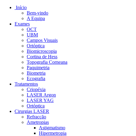
Início
Bem-vindo
A Equipa
Exames
OCT
UBM
Campos Visuais
Ortóptica
Biomicroscopia
Cortina de Hess
Topografia Corneana
Paquimetria
Biometria
Ecografia
Tratamentos
Criopéxia
LASER Argon
LASER YAG
Ortóptica
Cirurgias LASER
Refracção
Ametropias
Astigmatismo
Hipermetropia