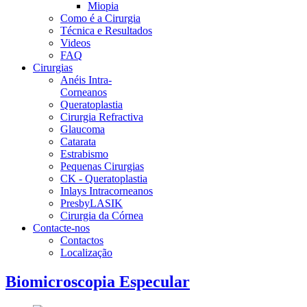
Miopia
Como é a Cirurgia
Técnica e Resultados
Videos
FAQ
Cirurgias
Anéis Intra-
Corneanos
Queratoplastia
Cirurgia Refractiva
Glaucoma
Catarata
Estrabismo
Pequenas Cirurgias
CK - Queratoplastia
Inlays Intracorneanos
PresbyLASIK
Cirurgia da Córnea
Contacte-nos
Contactos
Localização
Biomicroscopia Especular