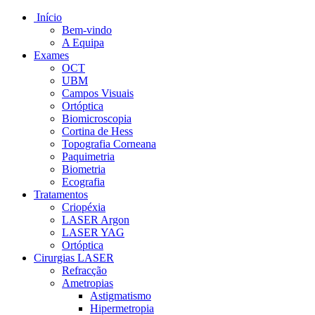
Início
Bem-vindo
A Equipa
Exames
OCT
UBM
Campos Visuais
Ortóptica
Biomicroscopia
Cortina de Hess
Topografia Corneana
Paquimetria
Biometria
Ecografia
Tratamentos
Criopéxia
LASER Argon
LASER YAG
Ortóptica
Cirurgias LASER
Refracção
Ametropias
Astigmatismo
Hipermetropia