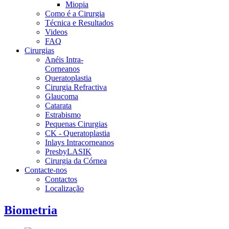
Miopia
Como é a Cirurgia
Técnica e Resultados
Videos
FAQ
Cirurgias
Anéis Intra-
Corneanos
Queratoplastia
Cirurgia Refractiva
Glaucoma
Catarata
Estrabismo
Pequenas Cirurgias
CK - Queratoplastia
Inlays Intracorneanos
PresbyLASIK
Cirurgia da Córnea
Contacte-nos
Contactos
Localização
Biometria