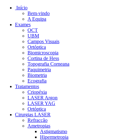
Início
Bem-vindo
A Equipa
Exames
OCT
UBM
Campos Visuais
Ortóptica
Biomicroscopia
Cortina de Hess
Topografia Corneana
Paquimetria
Biometria
Ecografia
Tratamentos
Criopéxia
LASER Argon
LASER YAG
Ortóptica
Cirurgias LASER
Refracção
Ametropias
Astigmatismo
Hipermetropia