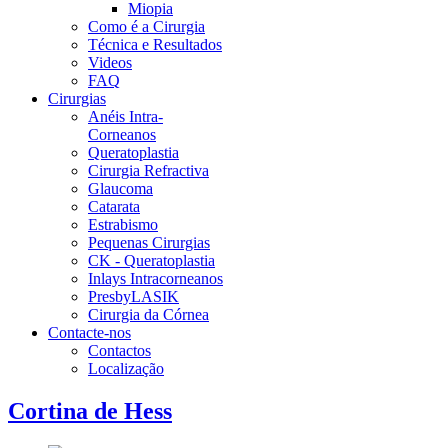
Miopia
Como é a Cirurgia
Técnica e Resultados
Videos
FAQ
Cirurgias
Anéis Intra-
Corneanos
Queratoplastia
Cirurgia Refractiva
Glaucoma
Catarata
Estrabismo
Pequenas Cirurgias
CK - Queratoplastia
Inlays Intracorneanos
PresbyLASIK
Cirurgia da Córnea
Contacte-nos
Contactos
Localização
Cortina de Hess