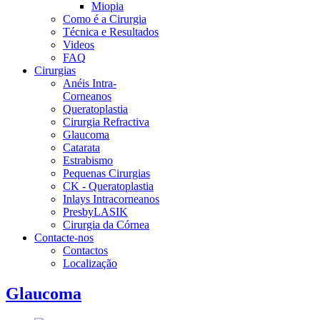
Miopia
Como é a Cirurgia
Técnica e Resultados
Videos
FAQ
Cirurgias
Anéis Intra-
Corneanos
Queratoplastia
Cirurgia Refractiva
Glaucoma
Catarata
Estrabismo
Pequenas Cirurgias
CK - Queratoplastia
Inlays Intracorneanos
PresbyLASIK
Cirurgia da Córnea
Contacte-nos
Contactos
Localização
Glaucoma