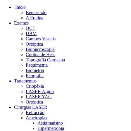
Início
Bem-vindo
A Equipa
Exames
OCT
UBM
Campos Visuais
Ortóptica
Biomicroscopia
Cortina de Hess
Topografia Corneana
Paquimetria
Biometria
Ecografia
Tratamentos
Criopéxia
LASER Argon
LASER YAG
Ortóptica
Cirurgias LASER
Refracção
Ametropias
Astigmatismo
Hipermetropia